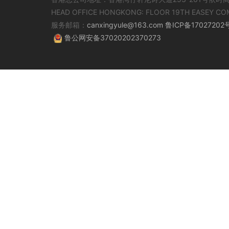
HEAD OFFICE HONGKONG: FLOOR 19TH EASEY CO
服务邮箱：
canxingyule@163.com
鲁ICP备17027202
鲁公网安备37020202370273