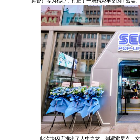
舞台）等为核心，打造了一场精彩丰富的IP盛
」而发 焕启MARVIS
德妃正式官宣罗一舟担任品牌
验
代言人
此次快闪店推出了人中之龙、刺猬索尼克、女神异闻