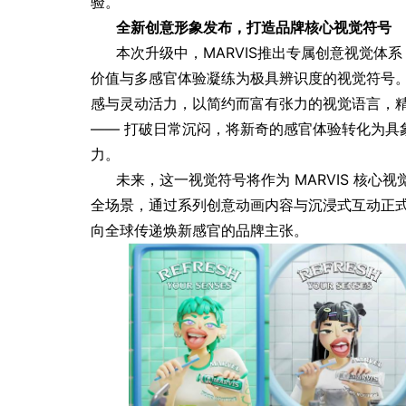
验。
全新创意形象发布，打造品牌核心视觉符号
」而发 焕启MARVIS
德妃正式官宣罗一舟担任品牌
本次升级中，MARVIS推出专属创意视觉体系
验
代言人
价值与多感官体验凝练为极具辨识度的视觉符号。
感与灵动活力，以简约而富有张力的视觉语言，精准诠释「
—— 打破日常沉闷，将新奇的感官体验转化为具
力。
未来，这一视觉符号将作为 MARVIS 核
全场景，通过系列创意动画内容与沉浸式互动正
向全球传递焕新感官的品牌主张。