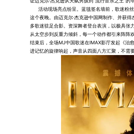
证迈克尔·杰克逊从天赋男孩到“流行音乐之王”的
活动现场亮点纷呈。蓝毯签名墙前，歌迷粉丝
」而发 焕启MARVIS
德妃正式官宣罗一舟担任品牌
这个夜晚。由迈克尔·杰克逊中国网制作、并获得杰
验
代言人
多歌迷驻足合影。资深舞者登台表演，以极具张力
从太空步到反重力倾斜，每一个动作都引来阵阵
结束后，全场MJ中国歌迷在IMAX影厅发起《治愈世界
进记忆的旋律响起，声音从四面八方汇聚，不需