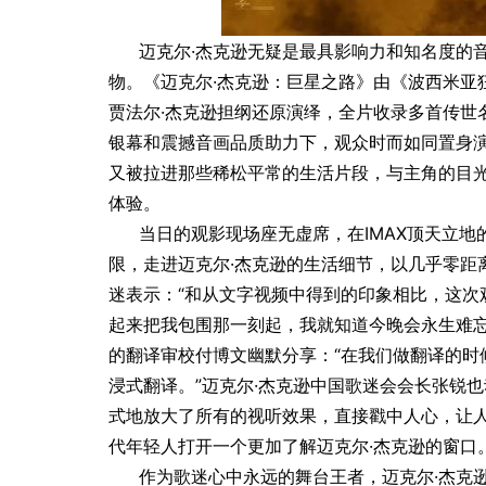
迈克尔·杰克逊无疑是最具影响力和知名度的
物。《迈克尔·杰克逊：巨星之路》由《波西米亚
贾法尔·杰克逊担纲还原演绎，全片收录多首传世
银幕和震撼音画品质助力下，观众时而如同置身
又被拉进那些稀松平常的生活片段，与主角的目
体验。
当日的观影现场座无虚席，在IMAX顶天立
限，走进迈克尔·杰克逊的生活细节，以几乎零距
迷表示：“和从文字视频中得到的印象相比，这次
起来把我包围那一刻起，我就知道今晚会永生难忘
的翻译审校付博文幽默分享：“在我们做翻译的时
浸式翻译。”迈克尔·杰克逊中国歌迷会会长张锐也
式地放大了所有的视听效果，直接戳中人心，让
代年轻人打开一个更加了解迈克尔·杰克逊的窗口。
作为歌迷心中永远的舞台王者，迈克尔·杰克逊