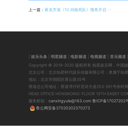
上一篇：
蒋龙齐溪《10 间敢死队》预售开启 ···
|
娱乐头条
|
明星频道
|
电影频道
|
电视频道
|
音乐频道
Copyright © 2018-2020 版权所有 灿星娱乐网
北京公司：北京灿星时代娱乐传媒有限公司；隶属于灿
地址：北京市朝阳区霄云路35号
香港总公司地址：香港湾仔轩尼诗大道253-261号依时
HEAD OFFICE HONGKONG: FLOOR 19TH EASEY CO
服务邮箱：
canxingyule@163.com
鲁ICP备17027202
鲁公网安备37020202370273