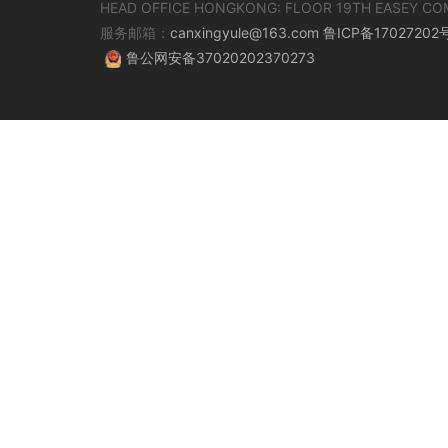
HEAD OFFICE HONGKONG: FLOOR 19TH EASEY CO
服务邮箱：
canxingyule@163.com
鲁ICP备17027202
鲁公网安备37020202370273