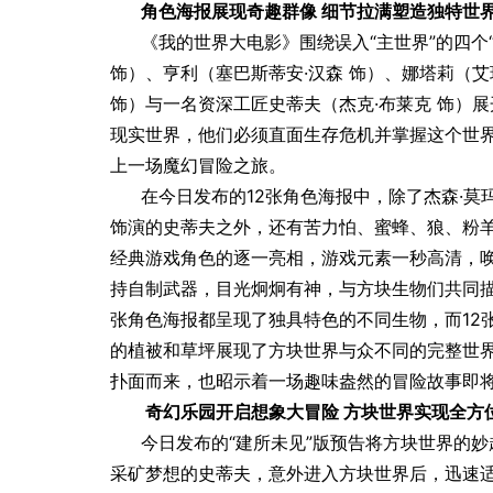
角色海报展现奇趣群像 细节拉满塑造独特世
《我的世界大电影》围绕误入“主世界”的四个“
饰）、亨利（塞巴斯蒂安·汉森 饰）、娜塔莉（艾
饰）与一名资深工匠史蒂夫（杰克·布莱克 饰）
现实世界，他们必须直面生存危机并掌握这个世
上一场魔幻冒险之旅。
在今日发布的12张角色海报中，除了杰森·莫玛
饰演的史蒂夫之外，还有苦力怕、蜜蜂、狼、粉
经典游戏角色的逐一亮相，游戏元素一秒高清，唤
持自制武器，目光炯炯有神，与方块生物们共同
张角色海报都呈现了独具特色的不同生物，而12
的植被和草坪展现了方块世界与众不同的完整世
扑面而来，也昭示着一场趣味盎然的冒险故事即
奇幻乐园开启想象大冒险 方块世界实现全方
今日发布的“建所未见”版预告将方块世界的
采矿梦想的史蒂夫，意外进入方块世界后，迅速