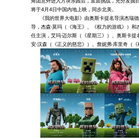
角团意外进入方块乐园后，直面挑战，充分发掘
将于4月4日中国内地上映，同步北美。
并存：DIKENI容系列
暗黑序章，展翼起航 ATSV Lili
《我的世界大电影》由奥斯卡提名导演杰瑞德
持续进阶之路
莉莉丝重磅首发
导，杰森·莫玛（《海王》、《权力的游戏》）和
任主演，艾玛·迈尔斯（《星期三》）、奥斯卡提
安·汉森（《正义的慈悲》）、詹妮弗·库里奇（