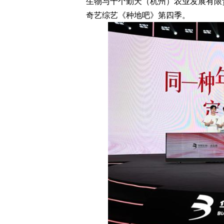
生物与十个勤天（杭州）农业发展有限
奇艺综艺《种地吧》第四季。
奇想有「感」而发 焕启MARVIS
德妃正式官宣罗一舟
感官新体验
代言人