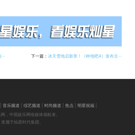
··
下一篇：
冰天雪地启新章！《种地吧4》发布主···
|
音乐频道
|
综艺频道
|
时尚频道
|
焦点
|
明星祝福
|
 灿星娱乐网，中国娱乐网络媒体领航者。
；隶属于灿星时代集团。