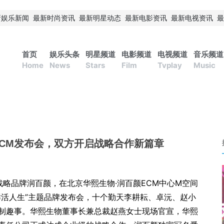
新娱乐新闻
最新时尚资讯
最新明星动态
最新电影资讯
最新电视资讯
最
首页
娱乐头条
明星频道
电影频道
电视频道
音乐频道
Home
News
Stars
Film
Tvplay
Music
CM发布会，双方开启战略合作新篇章
9
战略品牌润百颜，在北京华熙生物·润百颜ECM中心M空间
鲜活人生”主题品牌发布会，十个勤天李耕耘、卓沅、赵小
制趣事。华熙生物董事长兼总裁赵燕女士现场官宣，华熙