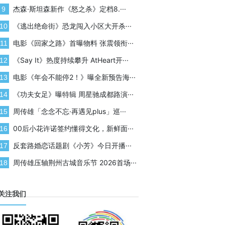
杰森·斯坦森新作《怒之杀》定档8.···
9
《逃出绝命街》恐龙闯入小区大开杀···
10
电影《回家之路》首曝物料 张震领衔···
11
《Say It》热度持续攀升 AtHeart开···
12
电影《年会不能停2！》曝全新预告海···
13
《功夫女足》曝特辑 周星驰成都路演···
14
周传雄「念念不忘·再遇见plus」巡···
15
00后小花许诺签约懂得文化，新鲜面···
16
反套路婚恋话题剧《小芳》今日开播···
17
周传雄压轴荆州古城音乐节 2026首场···
18
关注我们