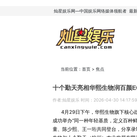
灿星娱乐网—中国娱乐网络媒体领航者
最
当前位置：
首页
>
焦点
十个勤天亮相华熙生物润百颜E
作者:灿星娱乐 时间：2026-04-30 14:17:5
4月29日下午，华熙生物旗下核心
成功举办“同一种年轻基质，定义百种
童、陈少熙、王一珩共同登台，分享录