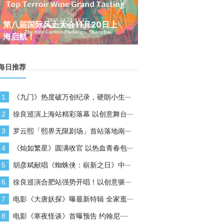
奢华与善意并存：DIKENI容系列
暗黑序章，展翼起航 AT
的高端可持续进阶之路
莉莉丝重磅首发
每日推荐
《九门》热度破万创纪录，硬朗小生···
1
徐良巡演上海站精彩落幕 以创意舞台···
2
罗云熙「熙界无限剧场」首站落地南···
3
《灿如繁星》圆满收官 以热血青春包···
4
胡彦斌献唱《蜘蛛侠：崭新之日》中···
5
徐良巡演合肥站强势开唱！以创意驱···
6
电影《大唐妖探》曝最新特辑 全家逛···
7
电影《寒夜怪谈》首曝预告 约翰尼····
8