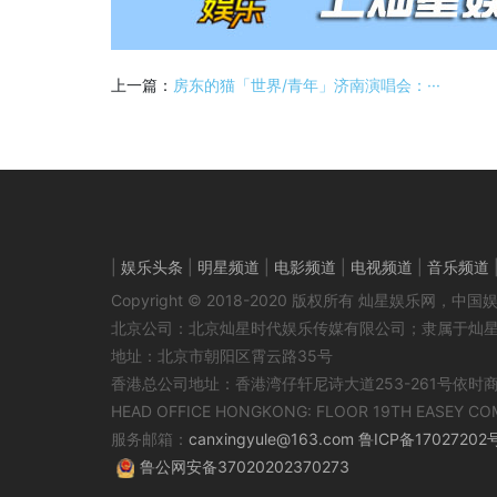
上一篇：
房东的猫「世界/青年」济南演唱会：···
|
娱乐头条
|
明星频道
|
电影频道
|
电视频道
|
音乐频道
Copyright © 2018-2020 版权所有 灿星娱乐网
北京公司：北京灿星时代娱乐传媒有限公司；隶属于灿
地址：北京市朝阳区霄云路35号
香港总公司地址：香港湾仔轩尼诗大道253-261号依时
HEAD OFFICE HONGKONG: FLOOR 19TH EASEY CO
服务邮箱：
canxingyule@163.com
鲁ICP备17027202
鲁公网安备37020202370273