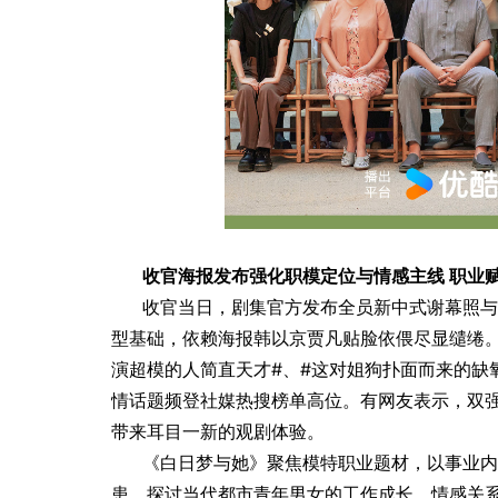
收官海报发布强化职模定位与情感主线 职业
收官当日，剧集官方发布全员新中式谢幕照与
型基础，依赖海报韩以京贾凡贴脸依偎尽显缱绻
演超模的人简直天才#、#这对姐狗扑面而来的缺氧
情话题频登社媒热搜榜单高位。有网友表示，双强
带来耳目一新的观剧体验。
《白日梦与她》聚焦模特职业题材，以事业内
患，探讨当代都市青年男女的工作成长、情感关