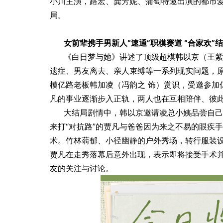
小川主演，路宏、龚芳妮、蒲萄特邀出演的都市
局。
际风土大会11月20日上
奢华与善意并存：DIKENI容系
的高端可持续进阶之路
女前辈携手男新人“速通”职模赛道 “合家欢
《白日梦与她》讲述了顶级超模韩以京（王紫
遗症、男友离去、亲人束缚等一系列现实问题，原
模亿路老板韩加凌（冯韵之 饰）赏识，受邀参加
凡的事业逐渐步入正轨，两人也在互相陪伴、彼
大结局剧情中，韩以京邀请凌总小姨品尝自己
来打“对抗路”的贾凡与爸爸因为来之不易的眼疾
术。竹林蓊郁、小径幽静的户外秀场，转行服装
贾凡在走秀落幕后意外出现，表示即将接受手术并
友的关注与讨论。