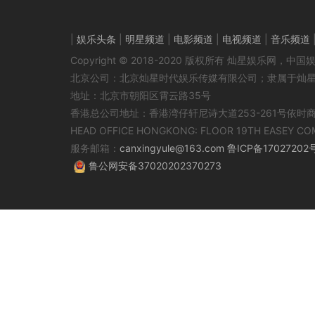
|
娱乐头条
|
明星频道
|
电影频道
|
电视频道
|
音乐频道
Copyright © 2018-2020 版权所有 灿星娱乐网
北京公司：北京灿星时代娱乐传媒有限公司；隶属于灿
地址：北京市朝阳区霄云路35号
香港总公司地址：香港湾仔轩尼诗大道253-261号依时
HEAD OFFICE HONGKONG: FLOOR 19TH EASEY CO
服务邮箱：
canxingyule@163.com
鲁ICP备17027202
鲁公网安备37020202370273