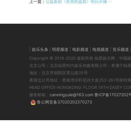
上一篇：
公磊新剧《长安的荔枝》明日开播 ···
|
娱乐头条
|
明星频道
|
电影频道
|
电视频道
|
音乐频道
Copyright © 2018-2020 版权所有 灿星娱乐网
北京公司：北京灿星时代娱乐传媒有限公司；隶属于灿
地址：北京市朝阳区霄云路35号
香港总公司地址：香港湾仔轩尼诗大道253-261号依时
HEAD OFFICE HONGKONG: FLOOR 19TH EASEY CO
服务邮箱：
canxingyule@163.com
鲁ICP备17027202
鲁公网安备37020202370273