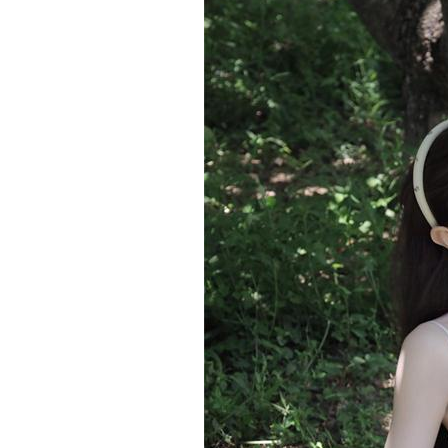
携手杨洋十载，礼献蛇年
奇想有「感」而发 焕启MARVI
写荣耀篇章
感官新体验