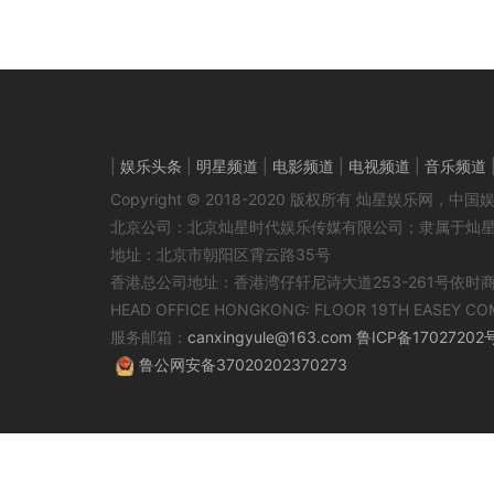
|
娱乐头条
|
明星频道
|
电影频道
|
电视频道
|
音乐频道
Copyright © 2018-2020 版权所有 灿星娱乐网
北京公司：北京灿星时代娱乐传媒有限公司；隶属于灿
地址：北京市朝阳区霄云路35号
香港总公司地址：香港湾仔轩尼诗大道253-261号依时
HEAD OFFICE HONGKONG: FLOOR 19TH EASEY CO
服务邮箱：
canxingyule@163.com
鲁ICP备17027202
鲁公网安备37020202370273