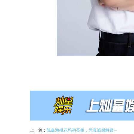
上一篇：
陈鑫海桃花坞初亮相，凭真诚感解锁···