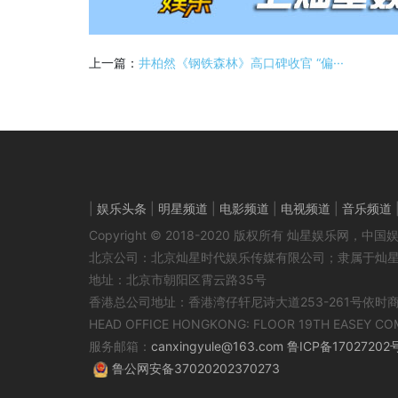
上一篇：
井柏然《钢铁森林》高口碑收官 “偏···
|
娱乐头条
|
明星频道
|
电影频道
|
电视频道
|
音乐频道
Copyright © 2018-2020 版权所有 灿星娱乐网
北京公司：北京灿星时代娱乐传媒有限公司；隶属于灿
地址：北京市朝阳区霄云路35号
香港总公司地址：香港湾仔轩尼诗大道253-261号依时
HEAD OFFICE HONGKONG: FLOOR 19TH EASEY CO
服务邮箱：
canxingyule@163.com
鲁ICP备17027202
鲁公网安备37020202370273