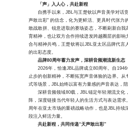
「声」入人心，共赴新程
自携手以来，JBL与王楚钦以声音美学对话
声敢出彩” 的信念，化为更鲜活、更具时代张力
敢战敢拼、锐意进取的赛场姿态，不断刷新自我
育精神，也让双方合作持续迸发跨越圈层的影响
合与精神共鸣，王楚钦将以JBL亚太区品牌代言
的出彩态度。
品牌80周年蓄力发声，深耕音频潮流新生态
2026年，恰逢JBL品牌成立80周年。自1
止步的创新精神，不断拓宽声音体验的边界。从
式等场景，JBL始终以富有力量感的声音表达，
深耕音频领域80载，JBL锚定年轻潮流文
阵，深度链接当代年轻人的生活方式与表达需求。
周年在亚太市场的重磅战略动作，也是JBL持续
段注入鲜活力量。
共赴新程，共同传递“天声敢出彩”