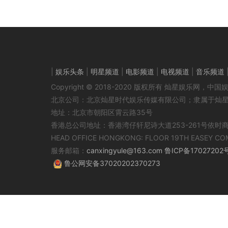
|
娱乐头条
|
明星频道
|
电影频道
|
电视频道
|
音乐频道
Copyright © 2018-2020 版权所有 灿星娱乐网
北京公司：北京灿星时代娱乐传媒有限公司；隶属于灿
地址：北京市朝阳区霄云路35号
香港总公司地址：香港湾仔轩尼诗大道253-261号依时
HEAD OFFICE HONGKONG: FLOOR 19TH EASEY CO
服务邮箱：
canxingyule@163.com
鲁ICP备17027202
鲁公网安备37020202370273