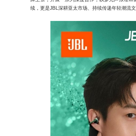
续，更是JBL深耕亚太市场、持续传递年轻潮流
」而发 焕启MARVIS
德妃正式官宣罗一舟担任品牌
验
代言人