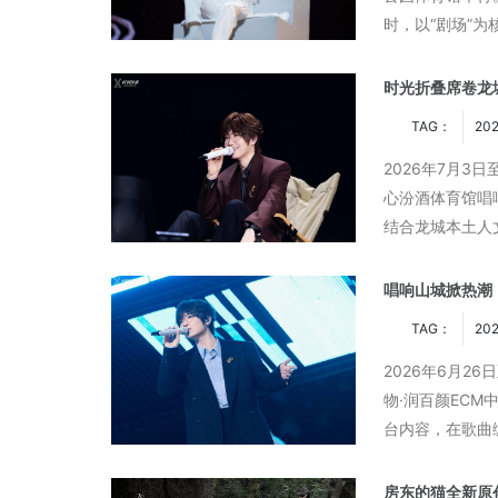
时，以“剧场”
」而发 焕启MARVIS
德妃正式官宣罗一舟担任品牌
乐内容进行系统
验
代言人
时光折叠席卷龙
TAG：
20
2026年7月3
心汾酒体育馆唱
结合龙城本土人
味双向粉丝互动
唱响山城掀热潮
TAG：
202
2026年6月2
物·润百颜EC
台内容，在歌曲
升级，以细腻的
房东的猫全新原创专