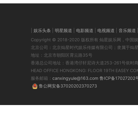
|
娱乐头条
|
明星频道
|
电影频道
|
电视频道
|
音乐频道
Copyright © 2018-2020 版权所有 灿星娱乐网
北京公司：北京灿星时代娱乐传媒有限公司；隶属于灿
地址：北京市朝阳区霄云路35号
香港总公司地址：香港湾仔轩尼诗大道253-261号依时
HEAD OFFICE HONGKONG: FLOOR 19TH EASEY CO
服务邮箱：
canxingyule@163.com
鲁ICP备17027202
鲁公网安备37020202370273