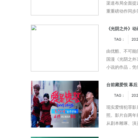
渠道布局全面提
重重磅动作同步
相、高端奢宠抽奖
《光阴之外》动画
TAG：
202
由优酷、不可能
国漫《光阴之外
小说的作品，凭
与生存的深刻思
台前藏爱恨 幕后
TAG：
20
现实爱情犯罪影
照。影片自两年
从剧本雕琢、演
节，以满满匠心