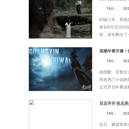
TAG：
20
时隔三年，房东
将在6月25日
前，首先释出了
褪去喧嚣，直面
高燃年番开播！
TAG：
202
由优酷、弦智立
同名热门小说的
正式开启年番连
基础上全面升级
百店齐开 悦见美
TAG：
20
近日，极巡宣布