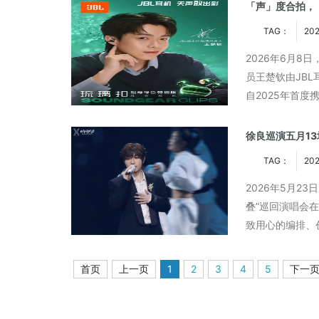
「声」度合拍，「
TAG：
20
2026年6月8
员王楚钦由JB
自2025年首度
深度合作，以多
徐良巡演五月1
TAG：
202
2026年5月23
叠”巡回演唱会
致用心的编排、
家记忆，五月篇
首页
上一页
1
2
3
4
5
下一