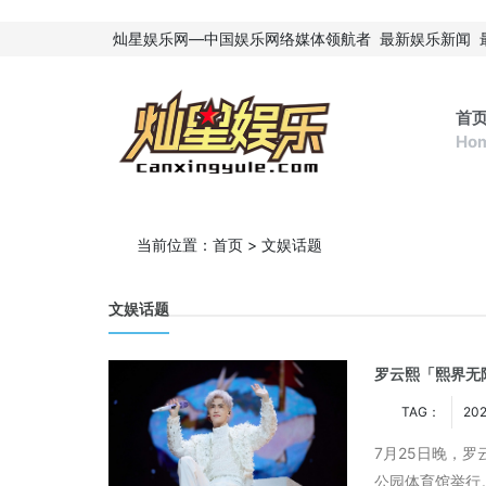
灿星娱乐网—中国娱乐网络媒体领航者
最新娱乐新闻
首
Ho
当前位置：
首页
>
文娱话题
文娱话题
罗云熙「熙界无限
TAG：
202
7月25日晚，
公园体育馆举行